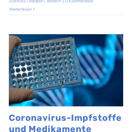
Sciences / Medizin-, Biotech
|
0 Kommentare
Weiterlesen
Coronavirus-Impfstoffe
und Medikamente