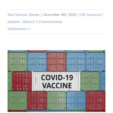
Von
Simone_Giesler
|
Dezember 4th, 2020
|
Life Sciences /
Medizin-, Biotech
|
0 Kommentare
Weiterlesen