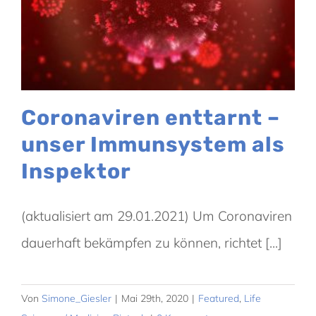
Coronaviren enttarnt –
unser Immunsystem als
Inspektor
(aktualisiert am 29.01.2021) Um Coronaviren
dauerhaft bekämpfen zu können, richtet [...]
Von
Simone_Giesler
|
Mai 29th, 2020
|
Featured
,
Life