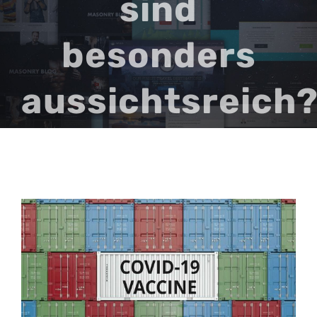
sind
besonders
aussichtsreich
Zeige
grösseres
Bild