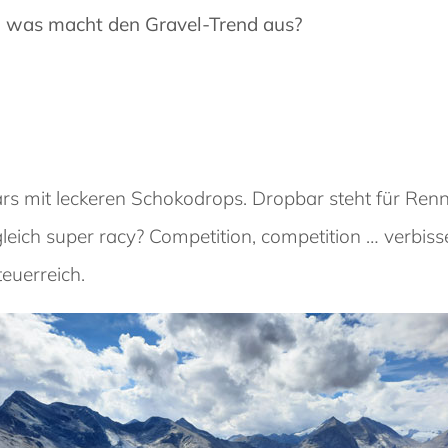
d was macht den Gravel-Trend aus?
ars mit leckeren Schokodrops. Dropbar steht für Re
r gleich super racy? Competition, competition … verb
euerreich.