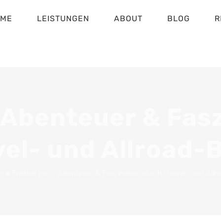
OME
LEISTUNGEN
ABOUT
BLOG
R
– Abenteuer & Fas
el- und Allroad-
e
Freiheit pur – Abenteuer & Faszination durch Gravel- und Allr