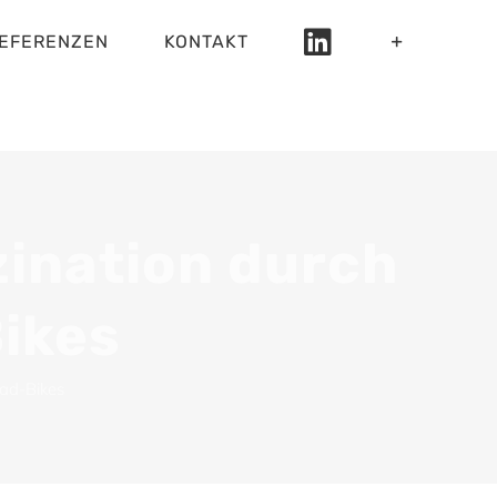
EFERENZEN
KONTAKT
zination durch
Bikes
oad-Bikes