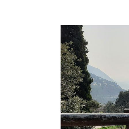
Zeige
grösseres
Bild