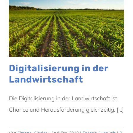
Digitalisierung in der
Landwirtschaft
Die Digitalisierung in der Landwirtschaft ist
Chance und Herausforderung gleichzeitig. [...]
Von
Simone_Giesler
|
April 9th, 2018
|
Energie / Umwelt
|
0