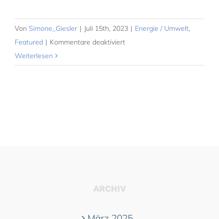
Von
Simone_Giesler
|
Juli 15th, 2023
|
Energie / Umwelt
,
für
Featured
|
Kommentare deaktiviert
Klima:
Weiterlesen
Wissen,
was
ist
–
stabiles
Mindset
statt
Populismus
ARCHIV
März 2025