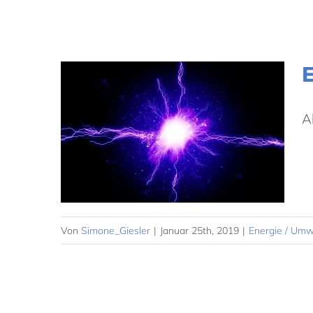
A
und
unft
Von
Simone_Giesler
|
Januar 25th, 2019
|
Energie / Umw